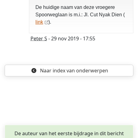
De huidige naam van deze vroegere
opgelost
Spoorweglaan is m.i.: Jl. Cut Nyak Dien (
link
).
Peter S
- 29 nov 2019 - 17:55
Naar index
van onderwerpen
De auteur van het eerste bijdrage in dit bericht