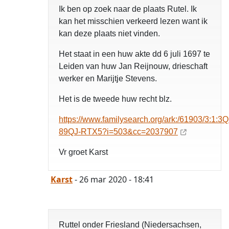
Ik ben op zoek naar de plaats Rutel. Ik
kan het misschien verkeerd lezen want ik
kan deze plaats niet vinden.
Het staat in een huw akte dd 6 juli 1697 te
Leiden van huw Jan Reijnouw, drieschaft
werker en Marijtje Stevens.
Het is de tweede huw recht blz.
https://www.familysearch.org/ark:/61903/3:1:3
89QJ-RTX5?i=503&cc=2037907
Vr groet Karst
Karst
- 26 mar 2020 - 18:41
Ruttel onder Friesland (Niedersachsen,