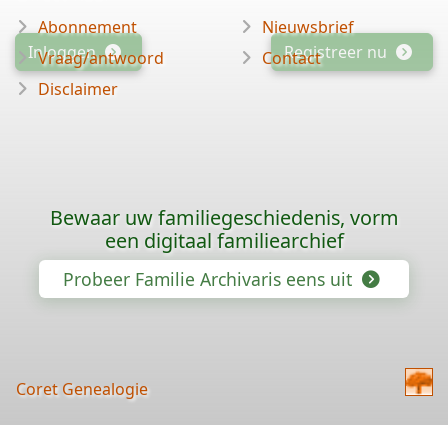
Abonnement
Nieuwsbrief
Inloggen
Registreer nu
Vraag/antwoord
Contact
Disclaimer
Bewaar uw familiegeschiedenis, vorm
een digitaal familiearchief
Probeer Familie Archivaris eens uit
Coret Genealogie