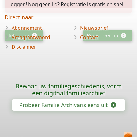
loggen! Nog geen lid? Registratie is gratis en snel!
Direct naar...
Abonnement
Nieuwsbrief
Inloggen
Registreer nu
Vraag/antwoord
Contact
Disclaimer
Bewaar uw familiegeschiedenis, vorm
een digitaal familiearchief
Probeer Familie Archivaris eens uit