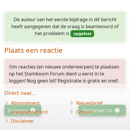
De auteur van het eerste bijdrage in dit bericht
heeft aangegeven dat de vraag is beantwoord of
het probleem is
.
Plaats een reactie
Om reacties (en nieuwe onderwerpen) te plaatsen
op het Stamboom Forum dient u eerst in te
loggen! Nog geen lid? Registratie is gratis en snel!
Direct naar...
Abonnement
Nieuwsbrief
Inloggen
Registreer nu
Vraag/antwoord
Contact
Disclaimer