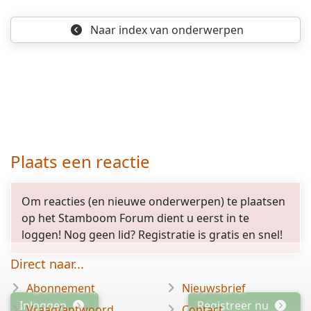
Naar index
van onderwerpen
Plaats een reactie
Om reacties (en nieuwe onderwerpen) te plaatsen
op het Stamboom Forum dient u eerst in te
loggen! Nog geen lid? Registratie is gratis en snel!
Direct naar...
Abonnement
Nieuwsbrief
Inloggen
Registreer nu
Vraag/antwoord
Contact