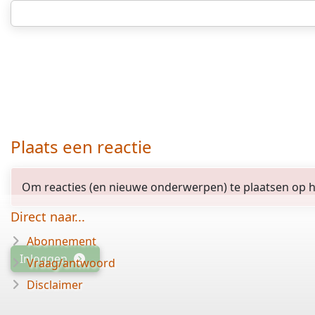
Plaats een reactie
Om reacties (en nieuwe onderwerpen) te plaatsen op het
Direct naar...
Abonnement
Inloggen
Vraag/antwoord
Disclaimer