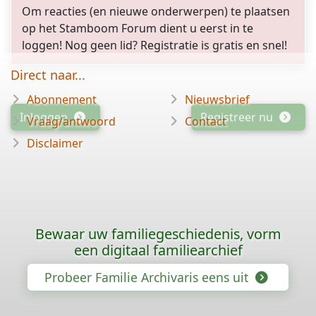
Om reacties (en nieuwe onderwerpen) te plaatsen
op het Stamboom Forum dient u eerst in te
loggen! Nog geen lid? Registratie is gratis en snel!
Direct naar...
Abonnement
Nieuwsbrief
Inloggen
Registreer nu
Vraag/antwoord
Contact
Disclaimer
Bewaar uw familiegeschiedenis, vorm
een digitaal familiearchief
Probeer Familie Archivaris eens uit