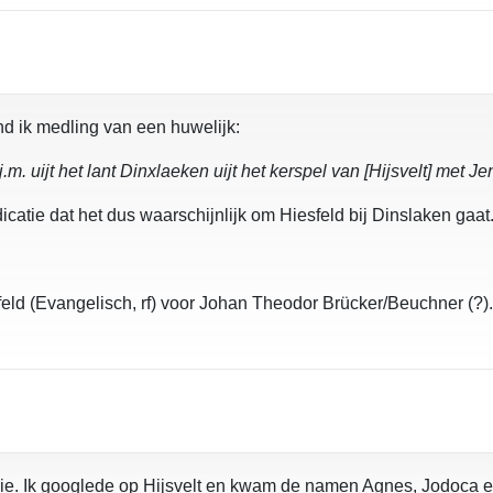
nd ik medling van een huwelijk:
.m. uijt het lant Dinxlaeken uijt het kerspel van [Hijsvelt] met
catie dat het dus waarschijnlijk om Hiesfeld bij Dinslaken gaat
eld (Evangelisch, rf) voor Johan Theodor Brücker/Beuchner (?).
usie. Ik googlede op Hijsvelt en kwam de namen Agnes, Jodoca e