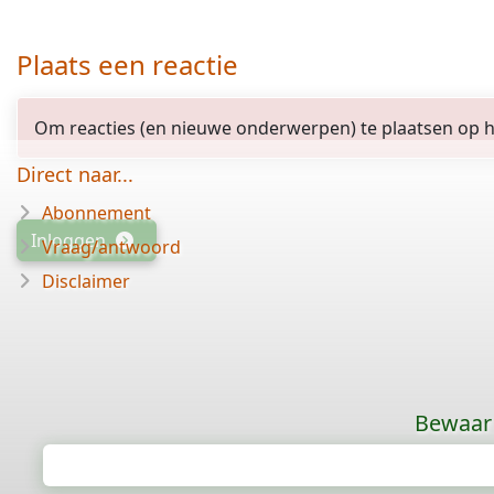
Plaats een reactie
Om reacties (en nieuwe onderwerpen) te plaatsen op het
Direct naar...
Abonnement
Inloggen
Vraag/antwoord
Disclaimer
Bewaar 