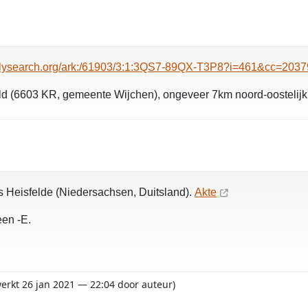
milysearch.org/ark:/61903/3:1:3QS7-89QX-T3P8?i=461&cc=20
d (6603 KR, gemeente Wijchen), ongeveer 7km noord-oostelijk
ans Heisfelde (Niedersachsen, Duitsland).
Akte
een -E.
werkt 26 jan 2021 — 22:04 door auteur)