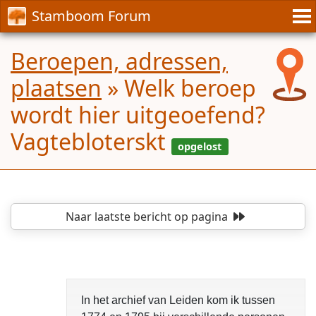
Stamboom Forum
Beroepen, adressen,
plaatsen
»
Welk beroep
wordt hier uitgeoefend?
Vagtebloterskt
Naar laatste bericht
op pagina
op
In het archief van Leiden kom ik tussen