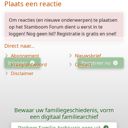
Plaats een reactie
Om reacties (en nieuwe onderwerpen) te plaatsen
op het Stamboom Forum dient u eerst in te
loggen! Nog geen lid? Registratie is gratis en snel!
Direct naar...
Abonnement
Nieuwsbrief
Inloggen
Registreer nu
Vraag/antwoord
Contact
Disclaimer
Bewaar uw familiegeschiedenis, vorm
een digitaal familiearchief
Probeer Familie Archivaris eens uit