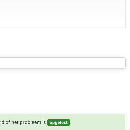
pgelost
rd of het probleem is
.