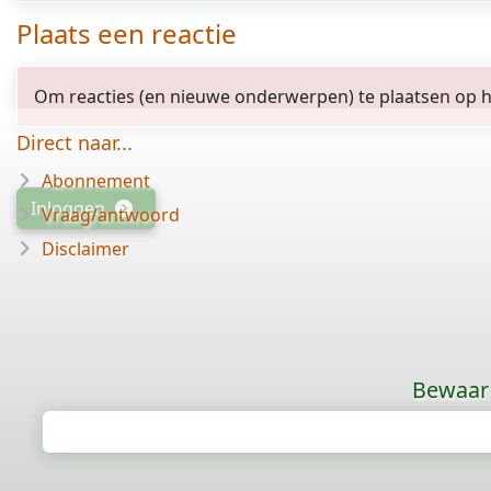
Plaats een reactie
Om reacties (en nieuwe onderwerpen) te plaatsen op het
Direct naar...
Abonnement
Inloggen
Vraag/antwoord
Disclaimer
Bewaar 