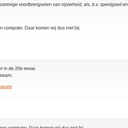
ommige voortbrengselen van nijverheid, als, b.v. speelgoed en a
en computer. Daar komen wij dus niet bij.
r in de 20e eeuw,
 kwam.
useum/
igen computer. Daar komen wij dus niet bij.