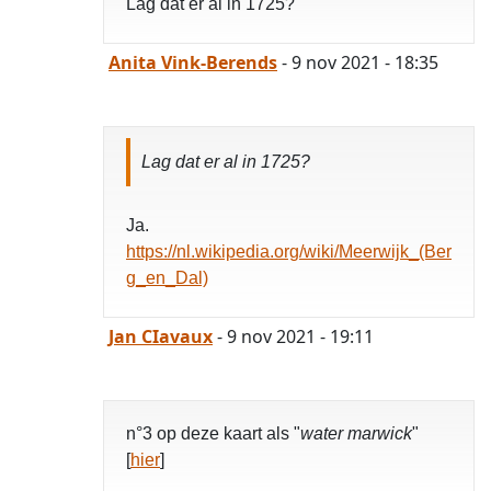
Lag dat er al in 1725?
Anita Vink-Berends
- 9 nov 2021 - 18:35
Lag dat er al in 1725?
Ja.
https://nl.wikipedia.org/wiki/Meerwijk_(Ber
g_en_Dal)
Jan CIavaux
- 9 nov 2021 - 19:11
n°3 op deze kaart als "
water marwick
"
[
hier
]