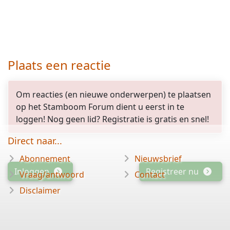
Plaats een reactie
Om reacties (en nieuwe onderwerpen) te plaatsen
op het Stamboom Forum dient u eerst in te
loggen! Nog geen lid? Registratie is gratis en snel!
Direct naar...
Abonnement
Nieuwsbrief
Inloggen
Registreer nu
Vraag/antwoord
Contact
Disclaimer