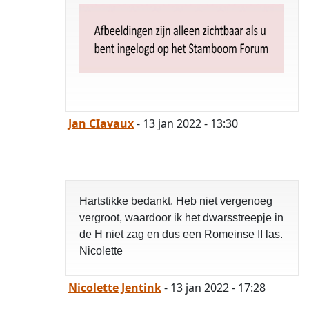
Jan CIavaux
- 13 jan 2022 - 13:30
Hartstikke bedankt. Heb niet vergenoeg
vergroot, waardoor ik het dwarsstreepje in
de H niet zag en dus een Romeinse II las.
opgelost
Nicolette
Nicolette Jentink
- 13 jan 2022 - 17:28