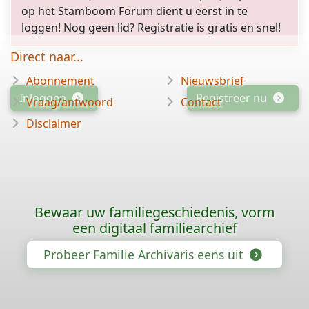
op het Stamboom Forum dient u eerst in te
loggen! Nog geen lid? Registratie is gratis en snel!
Direct naar...
Abonnement
Nieuwsbrief
Inloggen
Registreer nu
Vraag/antwoord
Contact
Disclaimer
Bewaar uw familiegeschiedenis, vorm
een digitaal familiearchief
Probeer Familie Archivaris eens uit