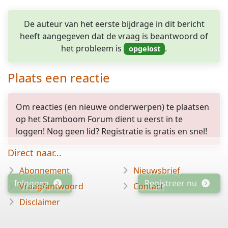
De auteur van het eerste bijdrage in dit bericht
heeft aangegeven dat de vraag is beantwoord of
het probleem is
.
Plaats een reactie
Om reacties (en nieuwe onderwerpen) te plaatsen
op het Stamboom Forum dient u eerst in te
loggen! Nog geen lid? Registratie is gratis en snel!
Direct naar...
Abonnement
Nieuwsbrief
Inloggen
Registreer nu
Vraag/antwoord
Contact
Disclaimer