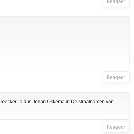
Reageer
Reageer
rnbreecker ' aldus Johan Okkema in De straatnamen van
Reageer