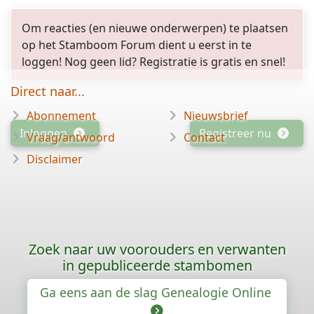
Om reacties (en nieuwe onderwerpen) te plaatsen
op het Stamboom Forum dient u eerst in te
loggen! Nog geen lid? Registratie is gratis en snel!
Direct naar...
Abonnement
Nieuwsbrief
Inloggen
Registreer nu
Vraag/antwoord
Contact
Disclaimer
Zoek naar uw voorouders en verwanten
in gepubliceerde stambomen
Ga eens aan de slag Genealogie Online