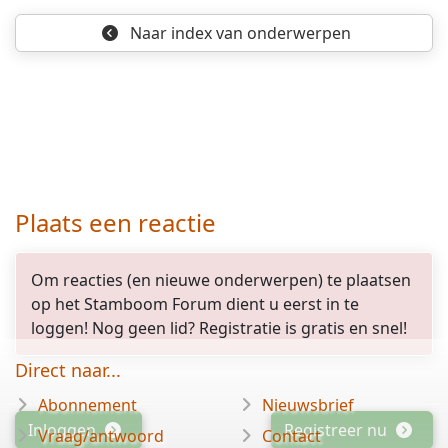
Naar index
van onderwerpen
Plaats een reactie
Om reacties (en nieuwe onderwerpen) te plaatsen
op het Stamboom Forum dient u eerst in te
loggen! Nog geen lid? Registratie is gratis en snel!
Direct naar...
Abonnement
Nieuwsbrief
Inloggen
Registreer nu
Vraag/antwoord
Contact