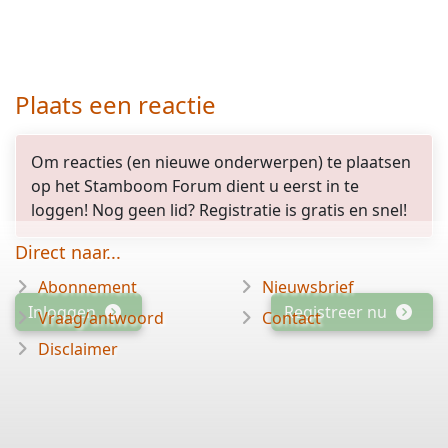
Plaats een reactie
Om reacties (en nieuwe onderwerpen) te plaatsen
op het Stamboom Forum dient u eerst in te
loggen! Nog geen lid? Registratie is gratis en snel!
Direct naar...
Abonnement
Nieuwsbrief
Inloggen
Registreer nu
Vraag/antwoord
Contact
Disclaimer