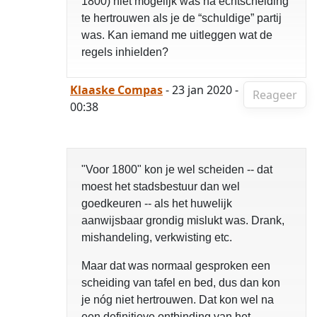
1800) niet mogelijk was na echtscheiding
te hertrouwen als je de “schuldige” partij
was. Kan iemand me uitleggen wat de
regels inhielden?
Klaaske Compas
- 23 jan 2020 -
Reageer
00:38
"Voor 1800" kon je wel scheiden -- dat
moest het stadsbestuur dan wel
goedkeuren -- als het huwelijk
aanwijsbaar grondig mislukt was. Drank,
mishandeling, verkwisting etc.
Maar dat was normaal gesproken een
scheiding van tafel en bed, dus dan kon
je nóg niet hertrouwen. Dat kon wel na
een definitieve ontbinding van het