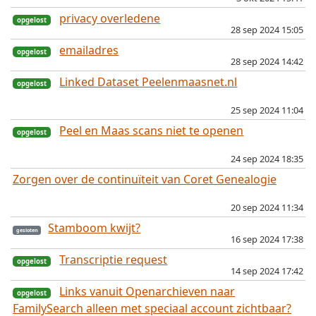
privacy overledene
28 sep 2024 15:05
emailadres
28 sep 2024 14:42
opgelost
Linked Dataset Peelenmaasnet.nl
25 sep 2024 11:04
opgelost
Peel en Maas scans niet te openen
gesloten
24 sep 2024 18:35
Zorgen over de continuïteit van Coret Genealogie
opgelost
20 sep 2024 11:34
gesloten
opgelost
Stamboom kwijt?
16 sep 2024 17:38
Transcriptie request
opgelost
14 sep 2024 17:42
Links vanuit Openarchieven naar
FamilySearch alleen met speciaal account zichtbaar?