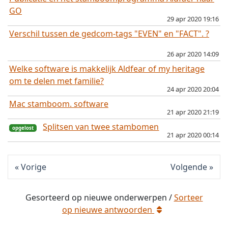
GO
29 apr 2020 19:16
Verschil tussen de gedcom-tags "EVEN" en "FACT". ?
opgelost
26 apr 2020 14:09
Welke software is makkelijk Aldfear of my heritage
opgelost
om te delen met familie?
24 apr 2020 20:04
opgelost
Mac stamboom. software
gesloten
21 apr 2020 21:19
Splitsen van twee stambomen
21 apr 2020 00:14
opgelost
Vorige
Volgende
Gesorteerd op
nieuwe
onderwerpen /
Sorteer
op
nieuwe
antwoorden