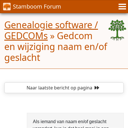
Stamboom Forum
Genealogie software /
GEDCOMs
»
Gedcom
en wijziging naam en/of
geslacht
Naar laatste bericht
op pagina
Als iemand van naam en/of geslacht