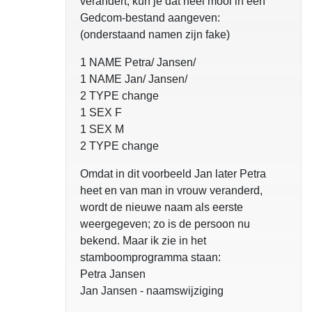
verandert, kun je dat heel mooi in een
Gedcom-bestand aangeven:
(onderstaand namen zijn fake)
1 NAME Petra/ Jansen/
1 NAME Jan/ Jansen/
2 TYPE change
1 SEX F
1 SEX M
2 TYPE change
Omdat in dit voorbeeld Jan later Petra
heet en van man in vrouw veranderd,
wordt de nieuwe naam als eerste
weergegeven; zo is de persoon nu
bekend. Maar ik zie in het
stamboomprogramma staan:
Petra Jansen
Jan Jansen - naamswijziging