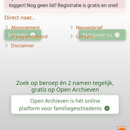
loggen! Nog geen lid? Registratie is gratis en snel!
Direct naar...
Abonnement
Nieuwsbrief
Inloggen
Registreer nu
Vraag/antwoord
Contact
Disclaimer
Zoek op beroep én 2 namen tegelijk,
gratis op Open Archieven
Open Archieven is hét online
platform voor familiegeschiedenis