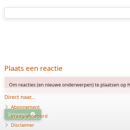
Plaats een reactie
Om reacties (en nieuwe onderwerpen) te plaatsen op het
Direct naar...
Abonnement
Inloggen
Vraag/antwoord
Disclaimer