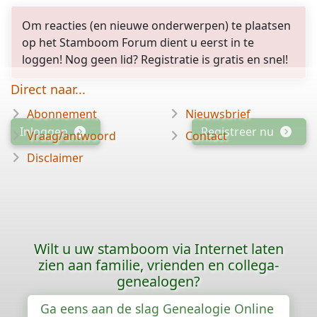
Om reacties (en nieuwe onderwerpen) te plaatsen
op het Stamboom Forum dient u eerst in te
loggen! Nog geen lid? Registratie is gratis en snel!
Direct naar...
Abonnement
Nieuwsbrief
Inloggen
Registreer nu
Vraag/antwoord
Contact
Disclaimer
Wilt u uw stamboom via Internet laten
zien aan familie, vrienden en collega-
genealogen?
Ga eens aan de slag Genealogie Online