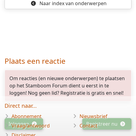
Naar index
van onderwerpen
Plaats een reactie
Om reacties (en nieuwe onderwerpen) te plaatsen
op het Stamboom Forum dient u eerst in te
loggen! Nog geen lid? Registratie is gratis en snel!
Direct naar...
Abonnement
Nieuwsbrief
Inloggen
Registreer nu
Vraag/antwoord
Contact
Disclaimer