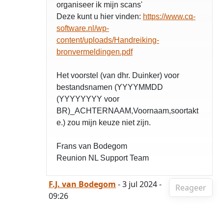
organiseer ik mijn scans'
Deze kunt u hier vinden:
https://www.cq-
software.nl/wp-
content/uploads/Handreiking-
bronvermeldingen.pdf
Het voorstel (van dhr. Duinker) voor
bestandsnamen (YYYYMMDD
(YYYYYYYY voor
BR)_ACHTERNAAM,Voornaam,soortakt
e.) zou mijn keuze niet zijn.
Frans van Bodegom
Reunion NL Support Team
F.J. van Bodegom
- 3 jul 2024 -
Reageer
09:26