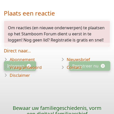
Plaats een reactie
Om reacties (en nieuwe onderwerpen) te plaatsen
op het Stamboom Forum dient u eerst in te
loggen! Nog geen lid? Registratie is gratis en snel!
Direct naar...
Abonnement
Nieuwsbrief
Inloggen
Registreer nu
Vraag/antwoord
Contact
Disclaimer
Bewaar uw familiegeschiedenis, vorm
een digitaal familiearchief