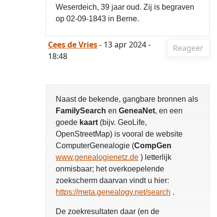
Weserdeich, 39 jaar oud. Zij is begraven
op 02-09-1843 in Berne.
Cees de Vries
- 13 apr 2024 -
Reageer
18:48
Naast de bekende, gangbare bronnen als
FamilySearch
en
GeneaNet
, en een
goede
kaart
(bijv. GeoLife,
OpenStreetMap) is vooral de website
ComputerGenealogie (
CompGen
www.genealogienetz.de
) letterlijk
onmisbaar; het overkoepelende
zoekscherm daarvan vindt u hier:
https://meta.genealogy.net/search
.
De zoekresultaten daar (en de