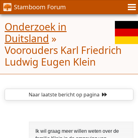
Stamboom Forum
Onderzoek in
Duitsland
»
Voorouders Karl Friedrich
Ludwig Eugen Klein
Naar laatste bericht
op pagina
Ik wil graag meer willen weten over de