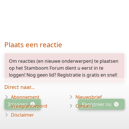
Plaats een reactie
Om reacties (en nieuwe onderwerpen) te plaatsen
op het Stamboom Forum dient u eerst in te
loggen! Nog geen lid? Registratie is gratis en snel!
Direct naar...
Abonnement
Nieuwsbrief
Inloggen
Registreer nu
Vraag/antwoord
Contact
Disclaimer