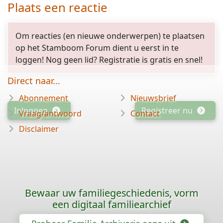
Plaats een reactie
Om reacties (en nieuwe onderwerpen) te plaatsen
op het Stamboom Forum dient u eerst in te
loggen! Nog geen lid? Registratie is gratis en snel!
Direct naar...
Abonnement
Nieuwsbrief
Inloggen
Registreer nu
Vraag/antwoord
Contact
Disclaimer
Bewaar uw familiegeschiedenis, vorm
een digitaal familiearchief