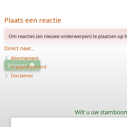
Plaats een reactie
Om reacties (en nieuwe onderwerpen) te plaatsen op het
Direct naar...
Abonnement
Inloggen
Vraag/antwoord
Disclaimer
Wilt u uw stamboom 