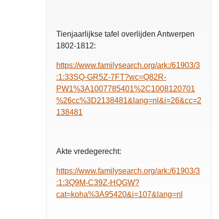
Tienjaarlijkse tafel overlijden Antwerpen
1802-1812:
https://www.familysearch.org/ark:/61903/3
:1:33SQ-GR5Z-7FT?wc=Q82R-
PW1%3A1007785401%2C1008120701
%26cc%3D2138481&lang=nl&i=26&cc=2
138481
Akte vredegerecht:
https://www.familysearch.org/ark:/61903/3
:1:3Q9M-C39Z-HQGW?
cat=koha%3A95420&i=107&lang=nl