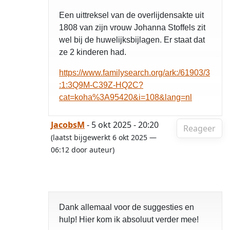
Een uittreksel van de overlijdensakte uit
1808 van zijn vrouw Johanna Stoffels zit
wel bij de huwelijksbijlagen. Er staat dat
ze 2 kinderen had.
https://www.familysearch.org/ark:/61903/3
:1:3Q9M-C39Z-HQ2C?
cat=koha%3A95420&i=108&lang=nl
JacobsM
- 5 okt 2025 - 20:20
Reageer
(laatst bijgewerkt 6 okt 2025 —
06:12 door auteur)
Dank allemaal voor de suggesties en
hulp! Hier kom ik absoluut verder mee!