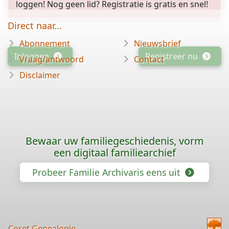
loggen! Nog geen lid? Registratie is gratis en snel!
Direct naar...
Abonnement
Nieuwsbrief
Inloggen
Registreer nu
Vraag/antwoord
Contact
Disclaimer
Bewaar uw familiegeschiedenis, vorm
een digitaal familiearchief
Probeer Familie Archivaris eens uit
Coret Genealogie