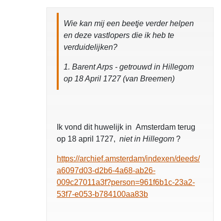
Wie kan mij een beetje verder helpen
en deze vastlopers die ik heb te
verduidelijken?
1. Barent Arps - getrouwd in Hillegom
op 18 April 1727 (van Breemen)
Ik vond dit huwelijk in Amsterdam terug
op 18 april 1727,
niet in Hillegom
?
https://archief.amsterdam/indexen/deeds/
a6097d03-d2b6-4a68-ab26-
009c27011a3f?person=961f6b1c-23a2-
53f7-e053-b784100aa83b