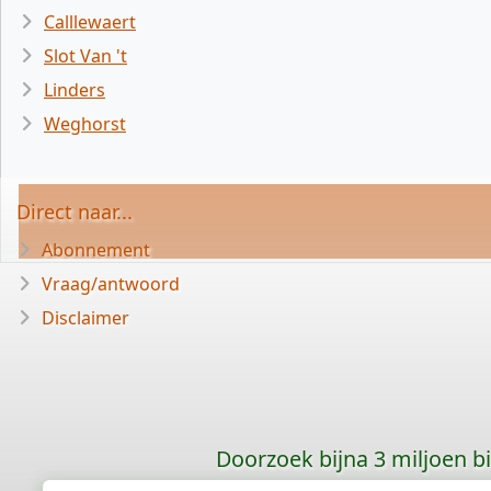
Calllewaert
Slot Van 't
Linders
Weghorst
Direct naar...
Abonnement
Vraag/antwoord
Disclaimer
Doorzoek bijna 3 miljoen bid