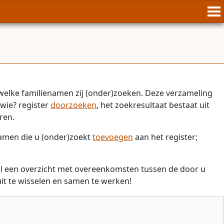
welke familienamen zij (onder)zoeken. Deze verzameling
wie? register
doorzoeken
, het zoekresultaat bestaat uit
ren.
namen die u (onder)zoekt
toevoegen
aan het register;
il een overzicht met overeenkomsten tussen de door u
t te wisselen en samen te werken!