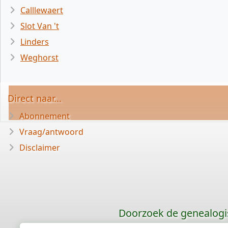
Calllewaert
Slot Van 't
Linders
Weghorst
Direct naar...
Abonnement
Vraag/antwoord
Disclaimer
Doorzoek de genealogi