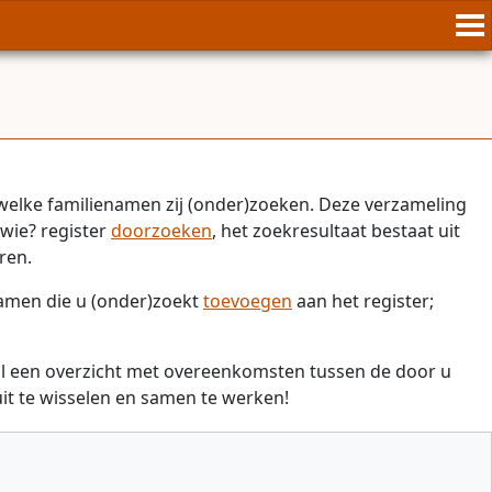
welke familienamen zij (onder)zoeken. Deze verzameling
wie? register
doorzoeken
, het zoekresultaat bestaat uit
ren.
namen die u (onder)zoekt
toevoegen
aan het register;
il een overzicht met overeenkomsten tussen de door u
t te wisselen en samen te werken!