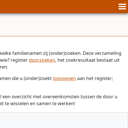
welke familienamen zij (onder)zoeken. Deze verzameling
wie? register
doorzoeken
, het zoekresultaat bestaat uit
ren.
namen die u (onder)zoekt
toevoegen
aan het register;
il een overzicht met overeenkomsten tussen de door u
t te wisselen en samen te werken!