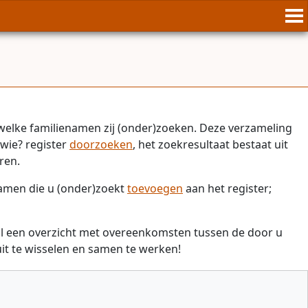
welke familienamen zij (onder)zoeken. Deze verzameling
wie? register
doorzoeken
, het zoekresultaat bestaat uit
ren.
namen die u (onder)zoekt
toevoegen
aan het register;
il een overzicht met overeenkomsten tussen de door u
t te wisselen en samen te werken!