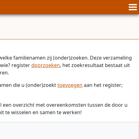
welke familienamen zij (onder)zoeken. Deze verzameling
wie? register
doorzoeken
, het zoekresultaat bestaat uit
ren.
namen die u (onder)zoekt
toevoegen
aan het register;
il een overzicht met overeenkomsten tussen de door u
t te wisselen en samen te werken!