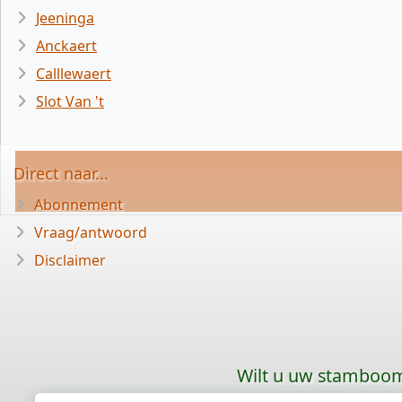
Jeeninga
Anckaert
Calllewaert
Slot Van 't
Direct naar...
Abonnement
Vraag/antwoord
Disclaimer
Wilt u uw stamboom 