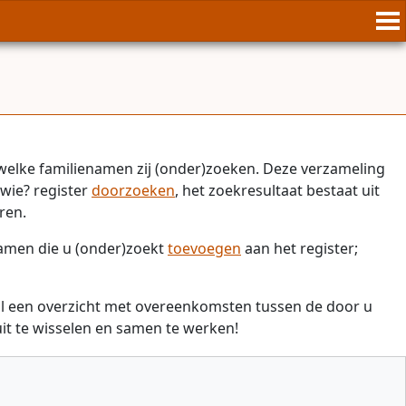
welke familienamen zij (onder)zoeken. Deze verzameling
wie? register
doorzoeken
, het zoekresultaat bestaat uit
ren.
namen die u (onder)zoekt
toevoegen
aan het register;
il een overzicht met overeenkomsten tussen de door u
t te wisselen en samen te werken!