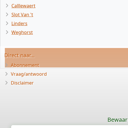
Calllewaert
Slot Van 't
Linders
Weghorst
Direct naar...
Abonnement
Vraag/antwoord
Disclaimer
Bewaar 