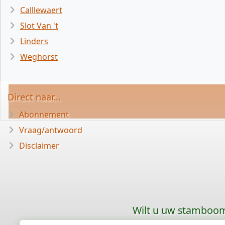
Calllewaert
Slot Van 't
Linders
Weghorst
Direct naar...
Abonnement
Vraag/antwoord
Disclaimer
Wilt u uw stamboom 