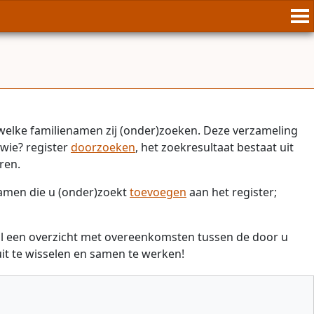
welke familienamen zij (onder)zoeken. Deze verzameling
wie? register
doorzoeken
, het zoekresultaat bestaat uit
ren.
namen die u (onder)zoekt
toevoegen
aan het register;
il een overzicht met overeenkomsten tussen de door u
t te wisselen en samen te werken!