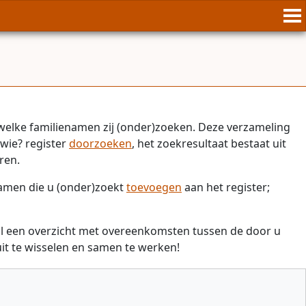
welke familienamen zij (onder)zoeken. Deze verzameling
wie? register
doorzoeken
, het zoekresultaat bestaat uit
ren.
namen die u (onder)zoekt
toevoegen
aan het register;
il een overzicht met overeenkomsten tussen de door u
t te wisselen en samen te werken!