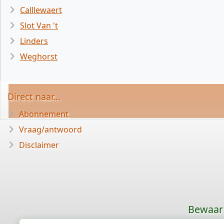
Calllewaert
Slot Van 't
Linders
Weghorst
Direct naar...
Abonnement
Vraag/antwoord
Disclaimer
Bewaar 