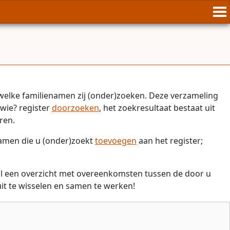
welke familienamen zij (onder)zoeken. Deze verzameling
wie? register
doorzoeken
, het zoekresultaat bestaat uit
ren.
namen die u (onder)zoekt
toevoegen
aan het register;
il een overzicht met overeenkomsten tussen de door u
t te wisselen en samen te werken!