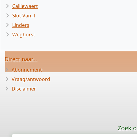
Calllewaert
Slot Van 't
Linders
Weghorst
Direct naar...
Abonnement
Vraag/antwoord
Disclaimer
Zoek o