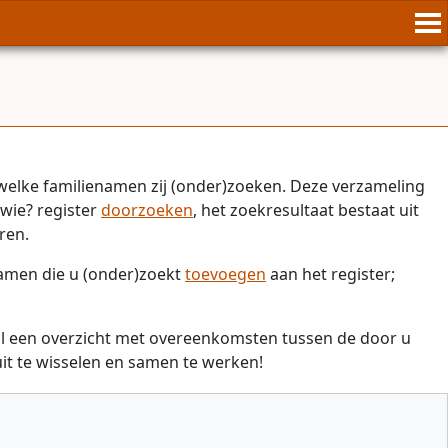
welke familienamen zij (onder)zoeken. Deze verzameling
wie? register
doorzoeken
, het zoekresultaat bestaat uit
ren.
namen die u (onder)zoekt
toevoegen
aan het register;
il een overzicht met overeenkomsten tussen de door u
t te wisselen en samen te werken!