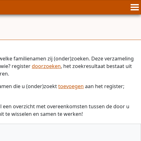
welke familienamen zij (onder)zoeken. Deze verzameling
wie? register
doorzoeken
, het zoekresultaat bestaat uit
ren.
namen die u (onder)zoekt
toevoegen
aan het register;
il een overzicht met overeenkomsten tussen de door u
t te wisselen en samen te werken!