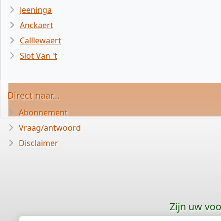
Jeeninga
Anckaert
Calllewaert
Slot Van 't
Direct naar...
Abonnement
Vraag/antwoord
Disclaimer
Zijn uw vo