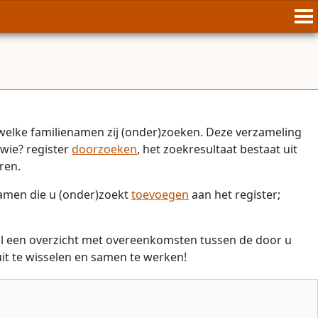
welke familienamen zij (onder)zoeken. Deze verzameling
wie? register
doorzoeken
, het zoekresultaat bestaat uit
ren.
namen die u (onder)zoekt
toevoegen
aan het register;
il een overzicht met overeenkomsten tussen de door u
t te wisselen en samen te werken!