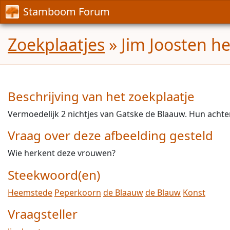
Stamboom Forum
Zoekplaatjes
» Jim Joosten he
Beschrijving van het zoekplaatje
Vermoedelijk 2 nichtjes van Gatske de Blaauw. Hun acht
Vraag over deze afbeelding gesteld
Wie herkent deze vrouwen?
Steekwoord(en)
Heemstede
Peperkoorn
de Blaauw
de Blauw
Konst
Vraagsteller