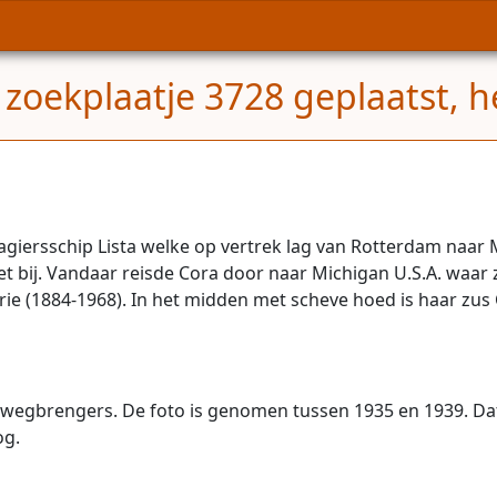
zoekplaatje 3728 geplaatst, h
iersschip Lista welke op vertrek lag van Rotterdam naar Mo
et bij. Vandaar reisde Cora door naar Michigan U.S.A. waa
ie (1884-1968). In het midden met scheve hoed is haar zus C
k wegbrengers. De foto is genomen tussen 1935 en 1939. Da
og.