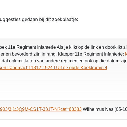
gesties gedaan bij dit zoekplaatje:
k 11e Regiment Infanterie Als je klikt op de link en doorklikt 
ier en bevorderd zijn in rang. Klapper 11e Regiment Infanterie:
dat ook militairen van andere regimenten ook op die datum zijn 
eken Landmacht 1812-1924 | Uit de oude Koektrommel
:/61903/3:1:3Q9M-CS1T-331T-N?cat=63383
Wilhelmus Nas (05-10