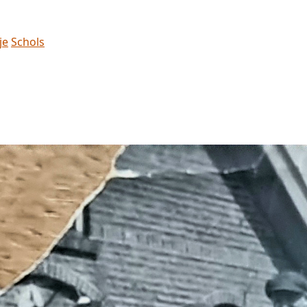
je
Schols