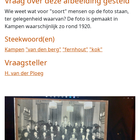
Vraag over deze afbeelding gesteld
Wie weet wat voor "soort" mensen op de foto staan,
ter gelegenheid waarvan? De foto is gemaakt in
Kampen waarschijnlijk zo rond 1920.
Steekwoord(en)
Kampen
"van den berg"
"fernhout"
"kok"
Vraagsteller
H. van der Ploeg